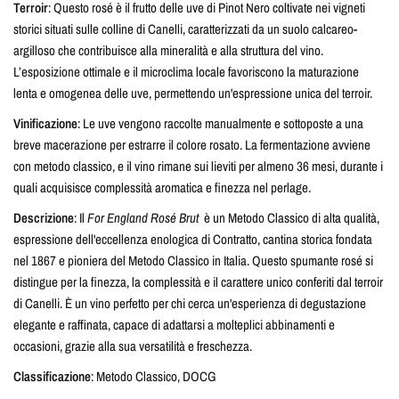
Terroir
: Questo rosé è il frutto delle uve di Pinot Nero coltivate nei vigneti
storici situati sulle colline di Canelli, caratterizzati da un suolo calcareo-
argilloso che contribuisce alla mineralità e alla struttura del vino.
L’esposizione ottimale e il microclima locale favoriscono la maturazione
lenta e omogenea delle uve, permettendo un'espressione unica del terroir.
Vinificazione
: Le uve vengono raccolte manualmente e sottoposte a una
breve macerazione per estrarre il colore rosato. La fermentazione avviene
con metodo classico, e il vino rimane sui lieviti per almeno 36 mesi, durante i
quali acquisisce complessità aromatica e finezza nel perlage.
Descrizione
: Il
For England Rosé Brut
è un Metodo Classico di alta qualità,
espressione dell'eccellenza enologica di Contratto, cantina storica fondata
nel 1867 e pioniera del Metodo Classico in Italia. Questo spumante rosé si
distingue per la finezza, la complessità e il carattere unico conferiti dal terroir
di Canelli. È un vino perfetto per chi cerca un'esperienza di degustazione
elegante e raffinata, capace di adattarsi a molteplici abbinamenti e
occasioni, grazie alla sua versatilità e freschezza.
Classificazione
: Metodo Classico, DOCG