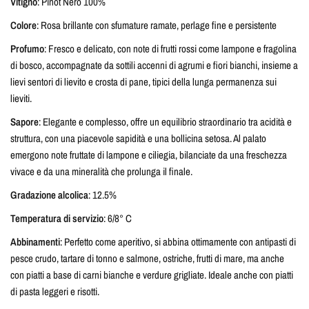
Vitigno
: Pinot Nero 100%
Colore
: Rosa brillante con sfumature ramate, perlage fine e persistente
Profumo
: Fresco e delicato, con note di frutti rossi come lampone e fragolina
di bosco, accompagnate da sottili accenni di agrumi e fiori bianchi, insieme a
lievi sentori di lievito e crosta di pane, tipici della lunga permanenza sui
lieviti.
Sapore
: Elegante e complesso, offre un equilibrio straordinario tra acidità e
struttura, con una piacevole sapidità e una bollicina setosa. Al palato
emergono note fruttate di lampone e ciliegia, bilanciate da una freschezza
vivace e da una mineralità che prolunga il finale.
Gradazione alcolica
: 12.5%
Temperatura di servizio
: 6/8° C
Abbinamenti
: Perfetto come aperitivo, si abbina ottimamente con antipasti di
pesce crudo, tartare di tonno e salmone, ostriche, frutti di mare, ma anche
con piatti a base di carni bianche e verdure grigliate. Ideale anche con piatti
di pasta leggeri e risotti.