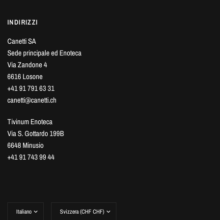
INDIRIZZI
Canetti SA
Sede principale ed Enoteca
Via Zandone 4
6616 Losone
+41 91 791 63 31
canetti@canetti.ch
Tivinum Enoteca
Via S. Gottardo 199B
6648 Minusio
+41 91 743 99 44
Aggiorna
Aggiorna
paese/area
paese/area