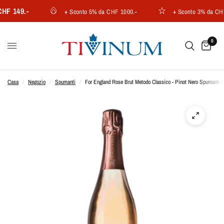
 149.-
+ Sconto 5% da CHF 1000.-
+ Sconto 3% da CHF 7
0
Casa
/
Negozio
/
Spumanti
/
For England Rose Brut Metodo Classico - Pinot Nero Spumanti C