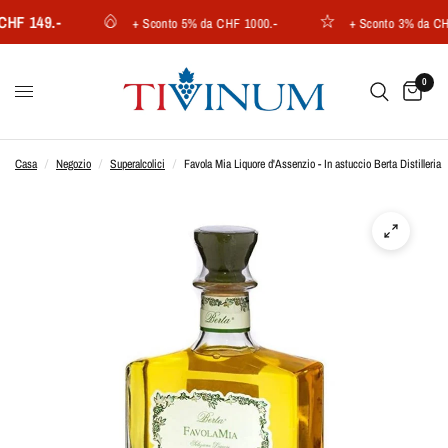
F 149.-
+ Sconto 5% da CHF 1000.-
+ Sconto 3% da CHF 7
0
Casa
/
Negozio
/
Superalcolici
/
Favola Mia Liquore d'Assenzio - In astuccio Berta Distilleria