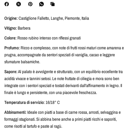
Origine:
Castiglione Falletto, Langhe, Piemonte, Italia
Vitigno:
Barbera
Colore:
Rosso rubino intenso con riflessi granati
Profumo:
Ricco e complesso, con note di frutti rossi maturi come amarena e
prugna, accompagnate da sentori speziati di vaniglia, cacao e leggere
sfumature balsamiche.
Sapore:
Al palato è avvolgente e strutturato, con un equilibrio eccellente tra
acidità vivace e tannini setosi. Le note fruttate di ciliegia e mora sono ben
integrate con i sentori speziati e tostati derivanti dall'affinamento in legno. Il
finale è lungo e persistente, con una piacevole freschezza.
Temperatura di servizio:
16/18° C
Abbinamenti:
Ideale con piatti a base di carne rossa, arrosti, selvaggina e
formaggi stagionati. Si abbina bene anche a primi piatti ricchi e saporiti,
come risotti al tartufo e paste al ragù.