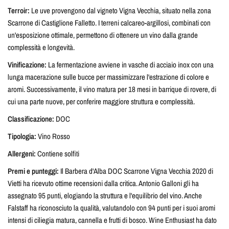
Terroir:
Le uve provengono dal vigneto Vigna Vecchia, situato nella zona
Scarrone di Castiglione Falletto. I terreni calcareo-argillosi, combinati con
un'esposizione ottimale, permettono di ottenere un vino dalla grande
complessità e longevità.
Vinificazione:
La fermentazione avviene in vasche di acciaio inox con una
lunga macerazione sulle bucce per massimizzare l'estrazione di colore e
aromi. Successivamente, il vino matura per 18 mesi in barrique di rovere, di
cui una parte nuove, per conferire maggiore struttura e complessità.
Classificazione:
DOC
Tipologia:
Vino Rosso
Allergeni:
Contiene solfiti
Premi e punteggi:
Il Barbera d'Alba DOC Scarrone Vigna Vecchia 2020 di
Vietti ha ricevuto ottime recensioni dalla critica. Antonio Galloni gli ha
assegnato 95 punti, elogiando la struttura e l'equilibrio del vino. Anche
Falstaff ha riconosciuto la qualità, valutandolo con 94 punti per i suoi aromi
intensi di ciliegia matura, cannella e frutti di bosco. Wine Enthusiast ha dato