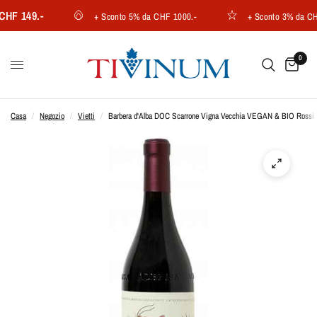
F 149.-
+ Sconto 5% da CHF 1000.-
+ Sconto 3% da CHF 
0
Casa
/
Negozio
/
Vietti
/
Barbera d'Alba DOC Scarrone Vigna Vecchia VEGAN & BIO Rossi V