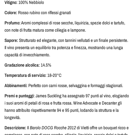
Vitigno:
100% Nebbiolo
Colore:
Rosso rubino con riflessi granati
Profumo:
Aromi complessi di rose secche, liquirizia, spezie dolci e tartufo,
con note di frutta matura come ciliegia e lampone.
Sapore:
Strutturato ed elegante, con tannini vellutati e un finale persistente.
Il vino presenta un equilibrio tra potenza e finezza, mostrando una lunga
capacità di invecchiamento.
Gradazione alcolica:
14.5%
Temperatura di servizio:
18-20°C
Abbinamenti:
Perfetto con carni rosse, selvaggina e formaggi stagionati.
Premi e punteggi:
James Suckling ha assegnato 97 punti al vino, elogiando
i suoi aromi di petali di rosa e frutta rossa. Wine Advocate e Decanter gli
hanno attribuito rispettivamente 94 e 95 punti, lodando la struttura e la
longevità.
Descrizione:
Il
Barolo DOCG Rocche 2012
di Vietti offre un bouquet ricco e
complesso, con note di rose secche, ciliegie, liquirizia, spezie dolci e tartufo.