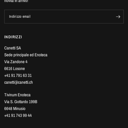
novità in arrivo!
Indirizzo email
INDIRIZZI
Canetti SA
Sede principale ed Enoteca
Via Zandone 4
6616 Losone
+41 91 791 63 31
canetti@canetti.ch
Tivinum Enoteca
Via S. Gottardo 199B
6648 Minusio
+41 91 743 99 44