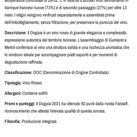
temperature controllate di 28-32°C in vasche d'acciaio inox. Affinamento in
barrique francesi nuove (73%) e di secondo passaggio (27%) per oltre 13
mesi. I vitigni vengono vinificati separatamente e assemblati prima
dell'imbottigliamento, senza filtrazione, per preservare la purezza del vino.
Descrizione:
Il Dogaia è un vino rosso di grande eleganza e complessità,
espressione autentica del territorio ticinese. L'assemblaggio di Gamaret e
Merlot conferisce al vino una struttura solida e una ricchezza aromatica che
lo rendono ideale per accompagnare piatti saporiti e per momenti di
degustazione raffinata.
Classificazione:
DOC (Denominazione di Origine Controllata)
Tipologia:
Vino Rosso
Allergeni:
Contiene solfiti
Premi e punteggi:
Il Dogaia 2021 ha ottenuto 92 punti dalla rivista Falstaff,
riconoscimento che attesta l'elevata qualità di questa annata.
Filosofia:
Produzione integrata