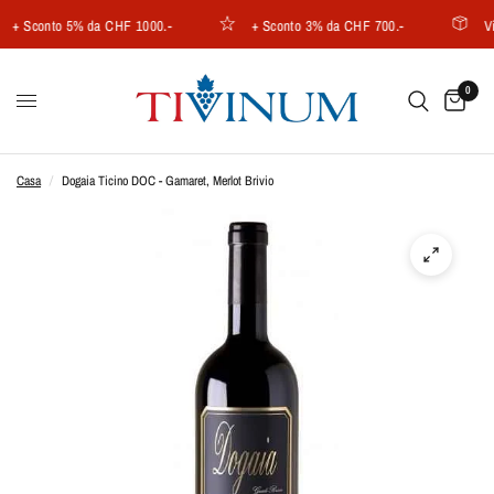
 Sconto 5% da CHF 1000.-
+ Sconto 3% da CHF 700.-
Vini 
0
Casa
/
Dogaia Ticino DOC - Gamaret, Merlot Brivio