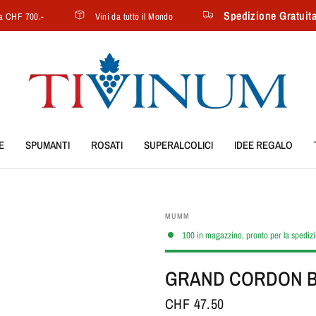
Spedizione Gratuita da C
700.-
Vini da tutto il Mondo
E
SPUMANTI
ROSATI
SUPERALCOLICI
IDEE REGALO
MUMM
100 in magazzino, pronto per la spediz
GRAND CORDON 
CHF 47.50