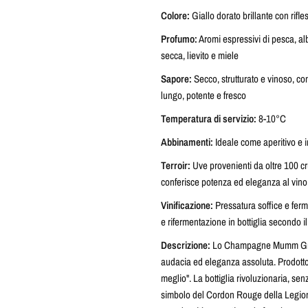
Colore:
Giallo dorato brillante con rifle
Profumo:
Aromi espressivi di pesca, albi
secca, lievito e miele
Sapore:
Secco, strutturato e vinoso, con
lungo, potente e fresco
Temperatura di servizio:
8-10°C
Abbinamenti:
Ideale come aperitivo e 
Terroir:
Uve provenienti da oltre 100 c
conferisce potenza ed eleganza al vino
Vinificazione:
Pressatura soffice e ferm
e rifermentazione in bottiglia secondo 
Descrizione:
Lo Champagne Mumm Grand
audacia ed eleganza assoluta. Prodotto
meglio". La bottiglia rivoluzionaria, sen
simbolo del Cordon Rouge della Legio