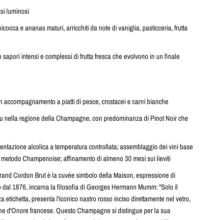
ssi luminosi
cocca e ananas maturi, arricchiti da note di vaniglia, pasticceria, frutta
 sapori intensi e complessi di frutta fresca che evolvono in un finale
in accompagnamento a piatti di pesce, crostacei e carni bianche
ru nella regione della Champagne, con predominanza di Pinot Noir che
entazione alcolica a temperatura controllata; assemblaggio dei vini base
il metodo Champenoise; affinamento di almeno 30 mesi sui lieviti
 Cordon Brut è la cuvée simbolo della Maison, espressione di
 dal 1876, incarna la filosofia di Georges Hermann Mumm: "Solo il
za etichetta, presenta l'iconico nastro rosso inciso direttamente nel vetro,
ne d'Onore francese. Questo Champagne si distingue per la sua