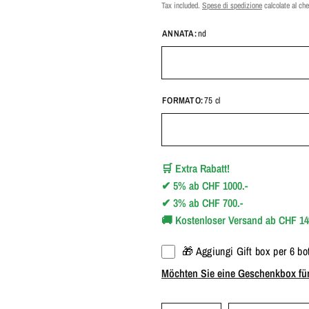
Tax included.
Spese di spedizione
calcolate al che
ANNATA:
nd
FORMATO:
75 cl
🛒
Extra Rabatt!
✔
5%
ab
CHF 1000.-
✔
3%
ab
CHF 700.-
🚚
Kostenloser Versand ab CHF 14
🎁 Aggiungi Gift box per 6 bot
Möchten Sie eine Geschenkbox für