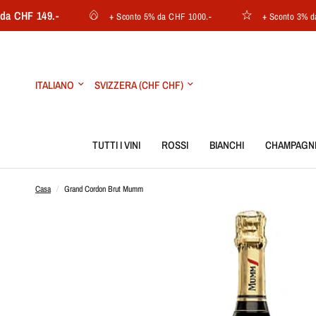
F 149.-
+ Sconto 5% da CHF 1000.-
+ Sconto 3% da CHF 
Aggiorna
Aggiorna
paese/area
paese/area
geografica
geografica
TUTTI I VINI
ROSSI
BIANCHI
CHAMPAGN
Casa
/
Grand Cordon Brut Mumm