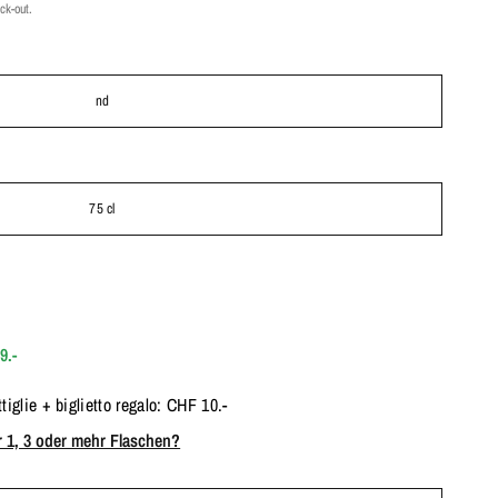
ck-out.
nd
75 cl
9.-
tiglie + biglietto regalo: CHF 10.-
 1, 3 oder mehr Flaschen?