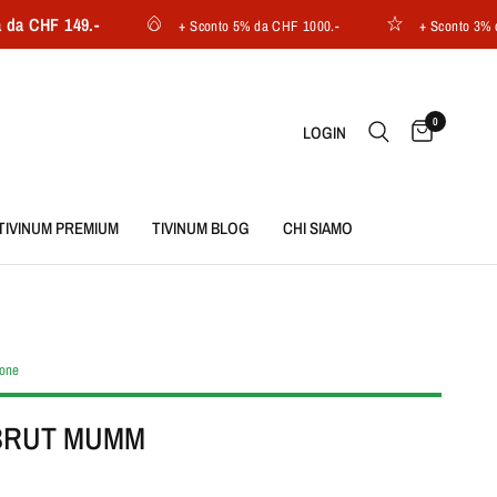
HF 149.-
+ Sconto 5% da CHF 1000.-
+ Sconto 3% da CHF
0
LOGIN
TIVINUM PREMIUM
TIVINUM BLOG
CHI SIAMO
ione
BRUT MUMM