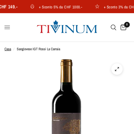
 149.-
+ Sconto 5% da CHF 1000.-
+ Sconto 3% da CHF 7
0
Casa
/
Sangiovese IGT Rossi La Carraia