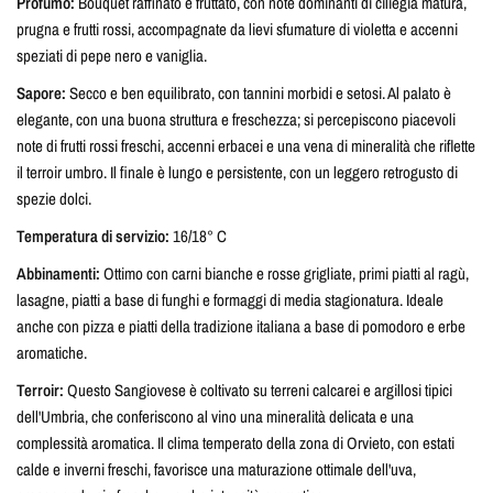
Profumo:
Bouquet raffinato e fruttato, con note dominanti di ciliegia matura,
prugna e frutti rossi, accompagnate da lievi sfumature di violetta e accenni
speziati di pepe nero e vaniglia.
Sapore:
Secco e ben equilibrato, con tannini morbidi e setosi. Al palato è
elegante, con una buona struttura e freschezza; si percepiscono piacevoli
note di frutti rossi freschi, accenni erbacei e una vena di mineralità che riflette
il terroir umbro. Il finale è lungo e persistente, con un leggero retrogusto di
spezie dolci.
Temperatura di servizio:
16/18° C
Abbinamenti:
Ottimo con carni bianche e rosse grigliate, primi piatti al ragù,
lasagne, piatti a base di funghi e formaggi di media stagionatura. Ideale
anche con pizza e piatti della tradizione italiana a base di pomodoro e erbe
aromatiche.
Terroir:
Questo Sangiovese è coltivato su terreni calcarei e argillosi tipici
dell'Umbria, che conferiscono al vino una mineralità delicata e una
complessità aromatica. Il clima temperato della zona di Orvieto, con estati
calde e inverni freschi, favorisce una maturazione ottimale dell'uva,