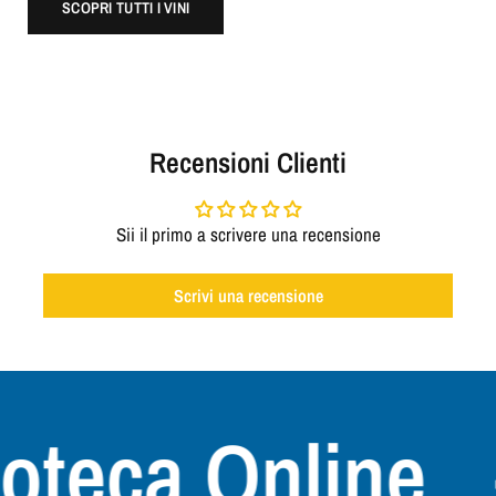
SCOPRI TUTTI I VINI
Recensioni Clienti
Sii il primo a scrivere una recensione
Scrivi una recensione
teca Online
+