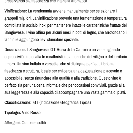
preservando sia freschezza che intensità aromatica.
Vinificazione:
La vendemmia avviene manualmente per selezionare i
grappoli migliori. La vinificazione prevede una fermentazione a temperatura
controllata in acciaio inox, per mantenere intatte le caratteristiche fruttate del
Sangiovese. Il vino affina per alcuni mesi in botti di legno, che arrotondano i
tannini e aggiungono lievi sfumature speziate.
Descrizione:
Il Sangiovese IGT Rossi di La Carraia è un vino di grande
espressività che esalta le caratteristiche autentiche del vitigno e del territorio
umbro. Un vino fruttato e versatile, che si distingue per l’equilibrio tra
freschezza e struttura, ideale per chi cerca una degustazione piacevole e
accessibile, senza rinunciare alla qualità e alla tradizione. Questo vino è
perfetto sia per una cena informale che per occasioni conviviali, grazie alla
sua leggerezza e alla capacità di accompagnare una vasta gamma di piatti.
Classificazione:
IGT (Indicazione Geografica Tipica)
Tipologia:
Vino Rosso
Allergeni:
Contiene solfiti
Filosofia:
Produzione integrata