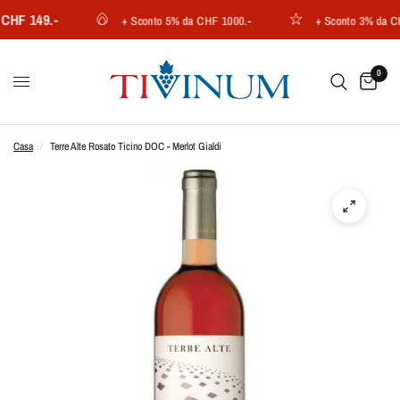
HF 149.-
+ Sconto 5% da CHF 1000.-
+ Sconto 3% da CHF 
0
Casa
/
Terre Alte Rosato Ticino DOC - Merlot Gialdi