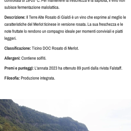
controllata di 18-20°C. Per mantenere la freschezza e la sapidità, il vino non
subisce fermentazione malolattica.
Descrizione:
Il Terre Alte Rosato di Gialdi è un vino che esprime al meglio le
caratteristiche del Merlot ticinese in versione rosata. La sua freschezza e le
note fruttate lo rendono un compagno ideale per momenti conviviali e piatti
leggeri.
Classificazione:
Ticino DOC Rosato di Merlot.
Allergeni:
Contiene solfiti.
Premi e punteggi:
L'annata 2023 ha ottenuto 89 punti dalla rivista Falstaff.
Filosofia:
Produzione integrata.