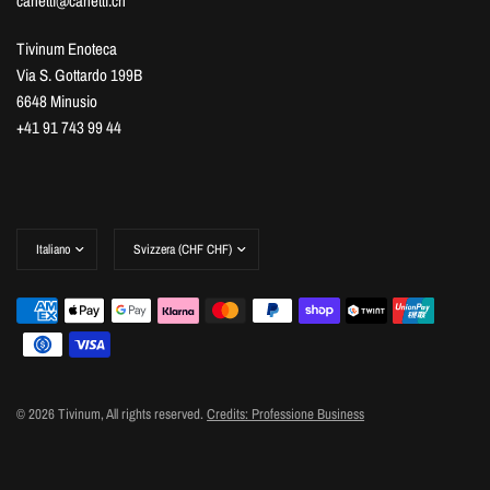
canetti@canetti.ch
Tivinum Enoteca
Via S. Gottardo 199B
6648 Minusio
+41 91 743 99 44
Aggiorna
Aggiorna
paese/area
paese/area
geografica
geografica
© 2026 Tivinum, All rights reserved.
Credits: Professione Business