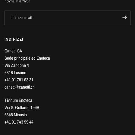
novità in arrivo!
Indirizzo email
INDIRIZZI
Canetti SA
Sede principale ed Enoteca
Via Zandone 4
6616 Losone
+41 91 791 63 31
canetti@canetti.ch
Tivinum Enoteca
Via S. Gottardo 199B
6648 Minusio
+41 91 743 99 44