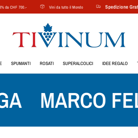
Spedizione Gratui
 da CHF 700.-
Vini da tutto il Mondo
E
SPUMANTI
ROSATI
SUPERALCOLICI
IDEE REGALO
A
MARCO FEL