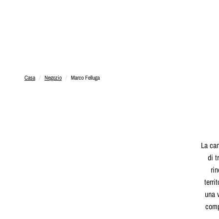
Casa
/
Negozio
/
Marco Felluga
La can
di 
rin
terri
una v
comp