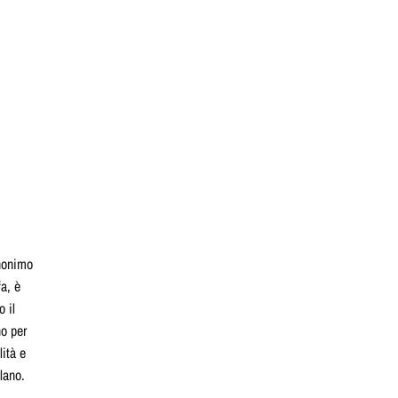
inonimo
a, è
o il
no per
lità e
lano.