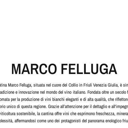
MARCO FELLUGA
tina Marco Felluga, situata nel cuore del Collio in Friuli Venezia Giulia, è s
tradizione e innovazione nel mondo del vino italiano. Fondata oltre un secolo f
omata per la produzione di vini bianchi eleganti e di alta qualità, che rifletton
torio unico di questa regione. Grazie all’attenzione per il dettaglio e all'impeg
iticoltura sostenibile, la cantina offre vini che esprimono freschezza, minera
lessità, affermandosi come uno dei protagonisti del panorama enologico friu