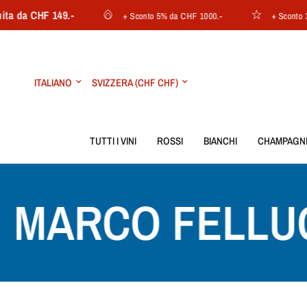
a da CHF 149.-
+ Sconto 5% da CHF 1000.-
+ Sconto 3%
Aggiorna
Aggiorna
paese/area
paese/area
geografica
geografica
TUTTI I VINI
ROSSI
BIANCHI
CHAMPAGN
MARCO FELLUG