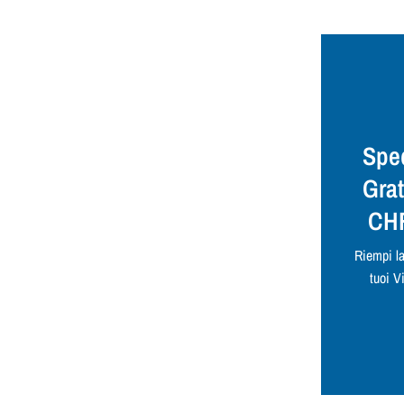
Spe
Grat
CHF
Riempi la
tuoi Vi