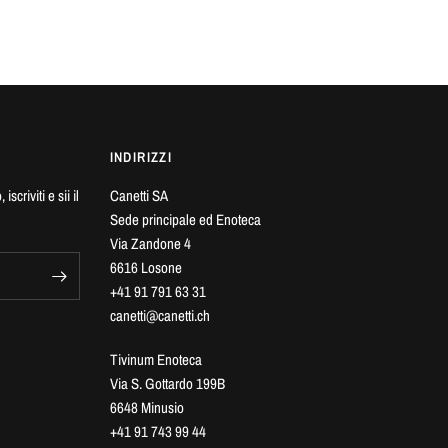
INDIRIZZI
scriviti e sii il
Canetti SA
Sede principale ed Enoteca
Via Zandone 4
6616 Losone
+41 91 791 63 31
canetti@canetti.ch
Tivinum Enoteca
Via S. Gottardo 199B
6648 Minusio
+41 91 743 99 44