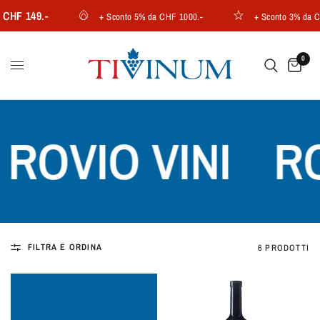
CHF 149.-
+ Sconto 5% da CHF 1000.-
+ Sconto 3% da CH
0
ROVIO VINI
RO
FILTRA E ORDINA
6 PRODOTTI