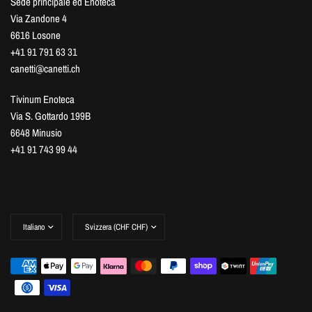
Sede principale ed Enoteca
Via Zandone 4
6616 Losone
+41 91 791 63 31
canetti@canetti.ch
Tivinum Enoteca
Via S. Gottardo 199B
6648 Minusio
+41 91 743 99 44
Aggiorna
Aggiorna
paese/area
paese/area
geografica
geografica