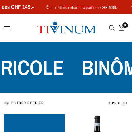
 dès CHF 149.-
+ 5% de réduction à partir de CHF 1000.-
0
RICOLE
BINÔME
FILTRER ET TRIER
1 PRODUIT