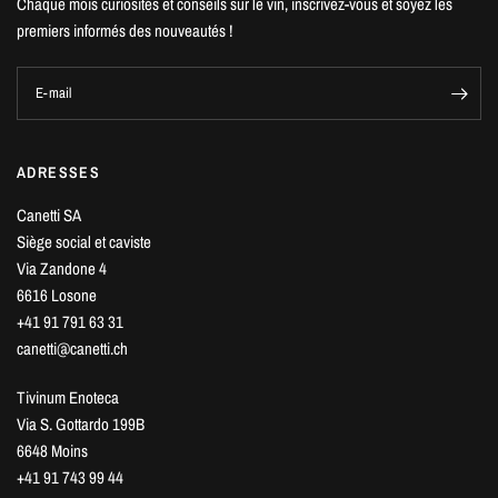
Chaque mois curiosités et conseils sur le vin, inscrivez-vous et soyez les
premiers informés des nouveautés !
E-mail
ADRESSES
Canetti SA
Siège social et caviste
Via Zandone 4
6616 Losone
+41 91 791 63 31
canetti@canetti.ch
Tivinum Enoteca
Via S. Gottardo 199B
6648 Moins
+41 91 743 99 44