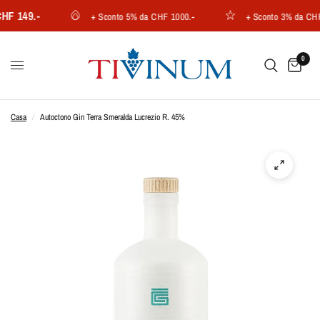
 149.-
+ Sconto 5% da CHF 1000.-
+ Sconto 3% da CHF 7
0
Casa
/
Autoctono Gin Terra Smeralda Lucrezio R. 45%