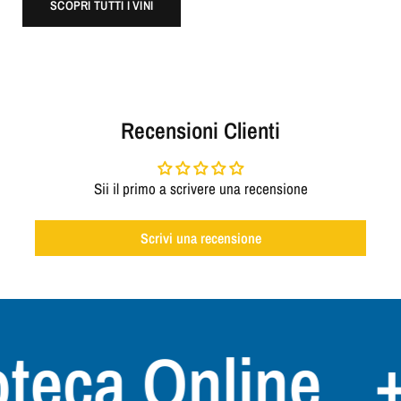
SCOPRI TUTTI I VINI
Recensioni Clienti
Sii il primo a scrivere una recensione
Scrivi una recensione
eca Online
+3