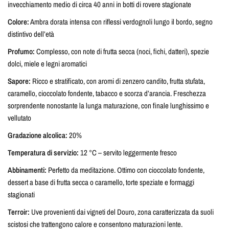
invecchiamento medio di circa 40 anni in botti di rovere stagionate
Colore:
Ambra dorata intensa con riflessi verdognoli lungo il bordo, segno
distintivo dell’età
Profumo:
Complesso, con note di frutta secca (noci, fichi, datteri), spezie
dolci, miele e legni aromatici
Sapore:
Ricco e stratificato, con aromi di zenzero candito, frutta stufata,
caramello, cioccolato fondente, tabacco e scorza d’arancia. Freschezza
sorprendente nonostante la lunga maturazione, con finale lunghissimo e
vellutato
Gradazione alcolica:
20%
Temperatura di servizio:
12 °C – servito leggermente fresco
Abbinamenti:
Perfetto da meditazione. Ottimo con cioccolato fondente,
dessert a base di frutta secca o caramello, torte speziate e formaggi
stagionati
Terroir:
Uve provenienti dai vigneti del Douro, zona caratterizzata da suoli
scistosi che trattengono calore e consentono maturazioni lente.