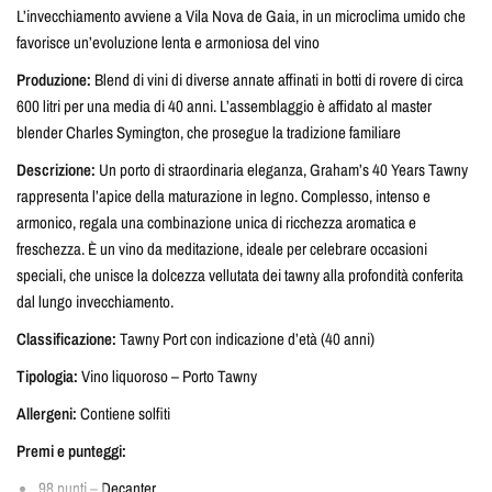
L’invecchiamento avviene a Vila Nova de Gaia, in un microclima umido che
favorisce un’evoluzione lenta e armoniosa del vino
Produzione:
Blend di vini di diverse annate affinati in botti di rovere di circa
600 litri per una media di 40 anni. L’assemblaggio è affidato al master
blender Charles Symington, che prosegue la tradizione familiare
Descrizione:
Un porto di straordinaria eleganza, Graham’s 40 Years Tawny
rappresenta l’apice della maturazione in legno. Complesso, intenso e
armonico, regala una combinazione unica di ricchezza aromatica e
freschezza. È un vino da meditazione, ideale per celebrare occasioni
speciali, che unisce la dolcezza vellutata dei tawny alla profondità conferita
dal lungo invecchiamento.
Classificazione:
Tawny Port con indicazione d’età (40 anni)
Tipologia:
Vino liquoroso – Porto Tawny
Allergeni:
Contiene solfiti
Premi e punteggi:
98 punti – Decanter