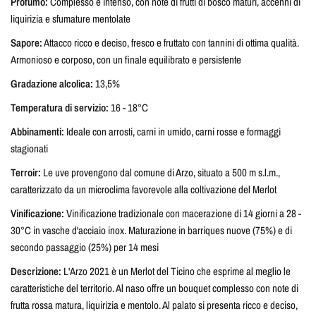
Profumo:
Complesso e intenso, con note di frutti di bosco maturi, accenni di
liquirizia e sfumature mentolate
Sapore:
Attacco ricco e deciso, fresco e fruttato con tannini di ottima qualità.
Armonioso e corposo, con un finale equilibrato e persistente
Gradazione alcolica:
13,5%
Temperatura di servizio:
16 - 18°C
Abbinamenti:
Ideale con arrosti, carni in umido, carni rosse e formaggi
stagionati
Terroir:
Le uve provengono dal comune di Arzo, situato a 500 m s.l.m.,
caratterizzato da un microclima favorevole alla coltivazione del Merlot
Vinificazione:
Vinificazione tradizionale con macerazione di 14 giorni a 28 -
30°C in vasche d'acciaio inox. Maturazione in barriques nuove (75%) e di
secondo passaggio (25%) per 14 mesi
Descrizione:
L'Arzo 2021 è un Merlot del Ticino che esprime al meglio le
caratteristiche del territorio. Al naso offre un bouquet complesso con note di
frutta rossa matura, liquirizia e mentolo. Al palato si presenta ricco e deciso,