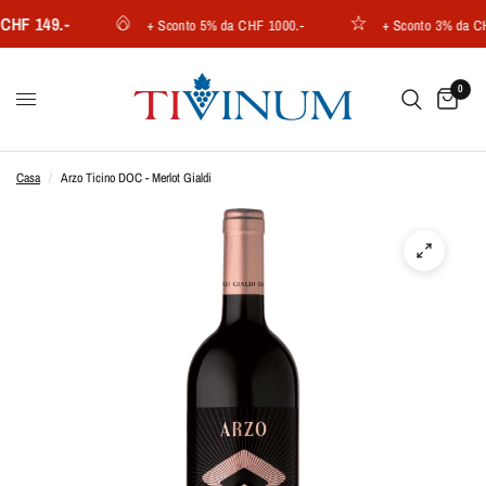
F 149.-
+ Sconto 5% da CHF 1000.-
+ Sconto 3% da CHF 
0
Casa
/
Arzo Ticino DOC - Merlot Gialdi