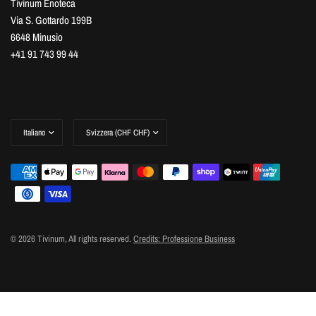
Tivinum Enoteca
Via S. Gottardo 199B
6648 Minusio
+41 91 743 99 44
Aggiorna
Aggiorna
paese/area
paese/area
geografica
geografica
© 2026 Tivinum, All rights reserved.
Credits: Professione Business