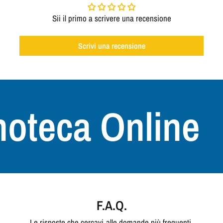
Sii il primo a scrivere una recensione
Scrivi una recensione
oteca Online
+
F.A.Q.
Le risposte che cercavi alle domande più frequenti.